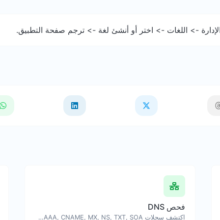
إدارة -> اللغات -> اختر أو أنشئ لغة -> ترجم صفحة التطبيق.
فحص DNS
اكتشف سجلات A, AAAA, CNAME, MX, NS, TXT, SOA لنطاق أو مضيف.