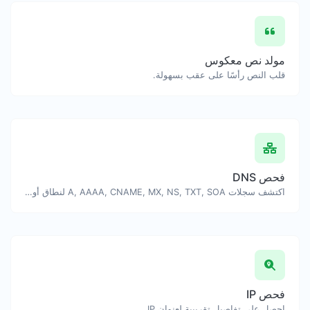
مولد نص معكوس
قلب النص رأسًا على عقب بسهولة.
فحص DNS
اكتشف سجلات A, AAAA, CNAME, MX, NS, TXT, SOA لنطاق أو مضيف.
فحص IP
احصل على تفاصيل تقريبية لعنوان IP.